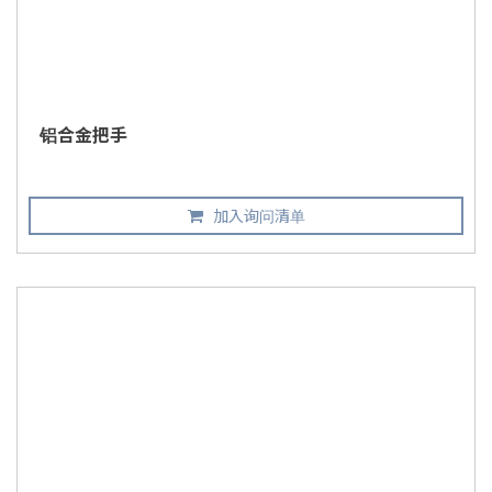
铝合金把手
加入询问清单