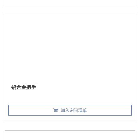
铝合金把手
加入询问清单