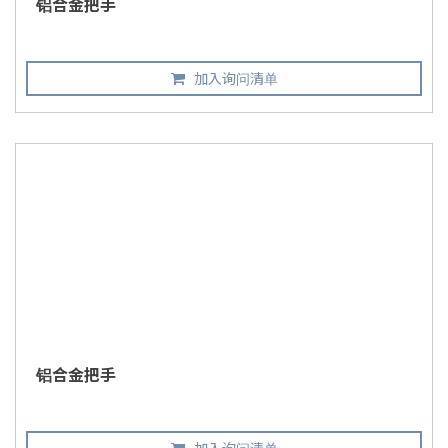
铝合金把手
加入询问清单
铝合金把手