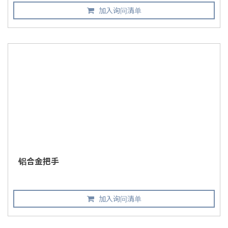
加入询问清单
铝合金把手
加入询问清单