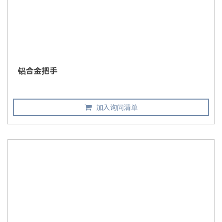
铝合金把手
加入询问清单