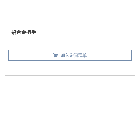
铝合金把手
加入询问清单