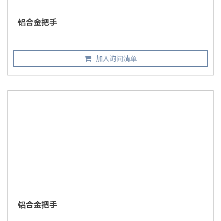
铝合金把手
加入询问清单
铝合金把手