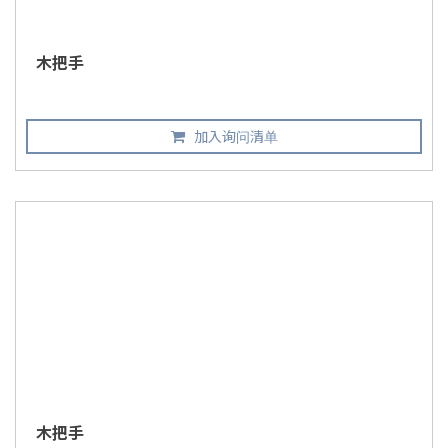
木把手
加入询问清单
木把手