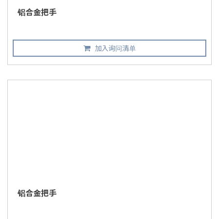
铝合金把手
加入询问清单
铝合金把手